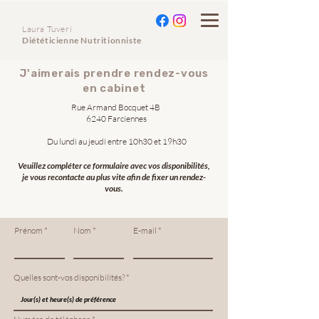
Laura Tuveri
Diététicienne Nutritionniste
J'aimerais prendre rendez-vous
en cabinet
Rue Armand Bocquet 4B
6240 Farciennes
Du lundi au jeudi entre 10h30 et 19h30
Veuillez compléter ce formulaire avec vos disponibilités,
je vous recontacte au plus vite afin de fixer un rendez-
vous.
Prénom
Nom
E-mail
Quelles sont-vos disponibilités?